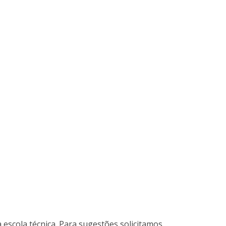
a escola técnica. Para sugestões solicitamos